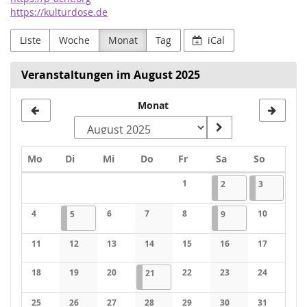
https://kulturdose.de
Liste
Woche
Monat
Tag
iCal
Veranstaltungen im August 2025
Monat
Montag
Dienstag
Mittwoch
Donnerstag
Freitag
Samstag
Sonntag
Mo
Di
Mi
Do
Fr
Sa
So
Kalender
1
02.08.2025
1 Veranstaltung
03.08.2025
1 Veransta
2
3
Keine Veranstaltungen
4
05.08.2025
1 Veranstaltung
6
7
8
09.08.2025
1 Veranstaltung
10
5
9
Keine Veranstaltungen
Keine Veranstaltungen
Keine Veranstaltungen
Keine Veranstaltungen
Keine Veran
11
12
13
14
15
16
17
Keine Veranstaltungen
Keine Veranstaltungen
Keine Veranstaltungen
Keine Veranstaltungen
Keine Veranstaltungen
Keine Veranstaltung
Keine Veran
18
19
20
21.08.2025
1 Veranstaltung
22
23
24
21
Keine Veranstaltungen
Keine Veranstaltungen
Keine Veranstaltungen
Keine Veranstaltungen
Keine Veranstaltung
Keine Veran
25
26
27
28
29
30
31