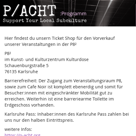
P-
Zum
Haupt-
Acht
Inhalt
springen
Hier findest du unsern Ticket Shop für den Vorverkauf
unserer Veranstaltungen in der P8²
P8²
im Kunst- und Kulturzentrum Kulturdose
Schauenburgstraße 5
76135 Karlsruhe
Barrierefreiheit: Der Zugang zum Veranstaltungsraum P8,
sowie zum Cafe Noir ist komplett ebenerdig und somit für
Besucher:innen mit eingeschränkter Mobilität gut zu
erreichen. Weiterhin ist eine barreriearme Toilette im
Erdgeschoss vorhanden.
Karlsruhe Pass: Inhaber:innen des Karlsruhe Pass zahlen bei
uns nur den halben Eintrittspreis.
weitere Infos:
https://p-acht.org