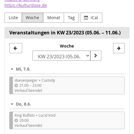
https://kulturdose.de
Liste
Woche
Monat
Tag
iCal
Veranstaltungen in KW 23/2023 (05.06. – 11.06.)
Woche
Woche
zur
Anzeige
Mi, 7.6.
auswählen
duesenjaeger + Custody
b
21:00
–
23:00
i
Verkauf beendet
s
Do, 8.6.
King Buffalo + Lucid Void
20:00
Verkauf beendet