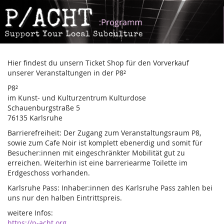
P-
Zum
Haupt-
Acht
Inhalt
springen
Hier findest du unsern Ticket Shop für den Vorverkauf
unserer Veranstaltungen in der P8²
P8²
im Kunst- und Kulturzentrum Kulturdose
Schauenburgstraße 5
76135 Karlsruhe
Barrierefreiheit: Der Zugang zum Veranstaltungsraum P8,
sowie zum Cafe Noir ist komplett ebenerdig und somit für
Besucher:innen mit eingeschränkter Mobilität gut zu
erreichen. Weiterhin ist eine barreriearme Toilette im
Erdgeschoss vorhanden.
Karlsruhe Pass: Inhaber:innen des Karlsruhe Pass zahlen bei
uns nur den halben Eintrittspreis.
weitere Infos:
https://p-acht.org