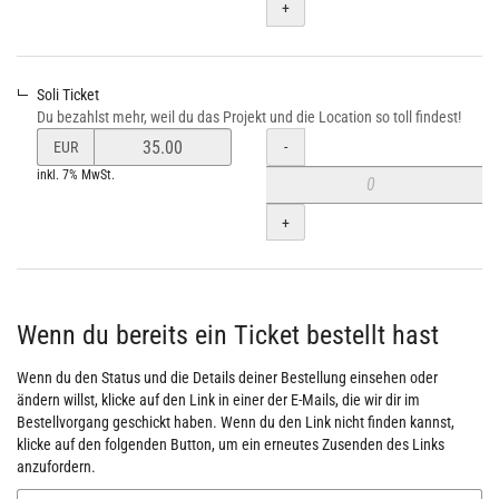
+
verändern
Soli Ticket
Du bezahlst mehr, weil du das Projekt und die Location so toll findest!
Preis
Menge
-
EUR
von
inkl. 7% MwSt.
Soli
Ticket
+
verändern
Wenn du bereits ein Ticket bestellt hast
Wenn du den Status und die Details deiner Bestellung einsehen oder
ändern willst, klicke auf den Link in einer der E-Mails, die wir dir im
Bestellvorgang geschickt haben. Wenn du den Link nicht finden kannst,
klicke auf den folgenden Button, um ein erneutes Zusenden des Links
anzufordern.