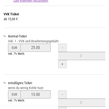
Zum Kalender hinzufügen
Produkte
VVK Ticket
Unkategorisierte
ab 15,00 €
Produkte
Normal-Ticket
Inkl. 1.- VVK und Bearbeitungsgebühr
Preis
Menge
-
EUR
von
inkl. 7% MwSt.
Normal-
Ticket
+
verändern
ermäßigtes Ticket
wenn du wenig Kohle hast
Preis
Menge
-
EUR
von
inkl. 7% MwSt.
ermäßigtes
Ticket