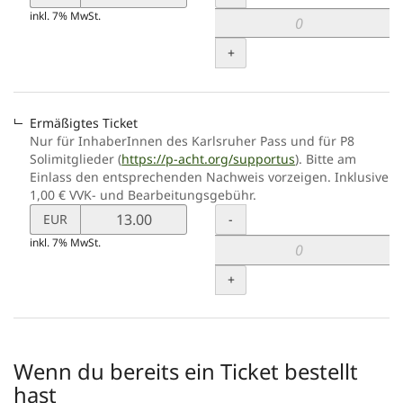
von
inkl. 7% MwSt.
Soli-
Ticket
+
verändern
Ermäßigtes Ticket
Nur für InhaberInnen des Karlsruher Pass und für P8
Solimitglieder (
https://p-acht.org/supportus
). Bitte am
Einlass den entsprechenden Nachweis vorzeigen. Inklusive
1,00 € VVK- und Bearbeitungsgebühr.
Preis
Menge
-
EUR
von
inkl. 7% MwSt.
Ermäßigtes
Ticket
+
verändern
Wenn du bereits ein Ticket bestellt
hast