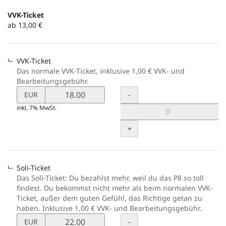
Produkte
VVK-Ticket
Unkategorisierte
ab 13,00 €
Produkte
VVK-Ticket
Das normale VVK-Ticket, inklusive 1,00 € VVK- und
Bearbeitungsgebühr.
Preis
Menge
-
EUR
von
inkl. 7% MwSt.
VVK-
Ticket
+
verändern
Soli-Ticket
Das Soli-Ticket: Du bezahlst mehr, weil du das P8 so toll
findest. Du bekommst nicht mehr als beim normalen VVK-
Ticket, außer dem guten Gefühl, das Richtige getan zu
haben. Inklusive 1,00 € VVK- und Bearbeitungsgebühr.
Preis
Menge
-
EUR