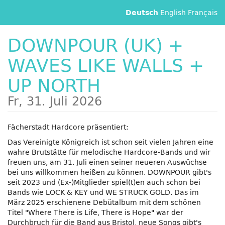
Zum
English
Français
Deutsch
Haupt-
Inhalt
DOWNPOUR (UK) +
springen
WAVES LIKE WALLS +
UP NORTH
Fr, 31. Juli 2026
Fächerstadt Hardcore präsentiert:
Das Vereinigte Königreich ist schon seit vielen Jahren eine
wahre Brutstätte für melodische Hardcore-Bands und wir
freuen uns, am 31. Juli einen seiner neueren Auswüchse
bei uns willkommen heißen zu können. DOWNPOUR gibt's
seit 2023 und (Ex-)Mitglieder spiel(t)en auch schon bei
Bands wie LOCK & KEY und WE STRUCK GOLD. Das im
März 2025 erschienene Debütalbum mit dem schönen
Titel "Where There is Life, There is Hope" war der
Durchbruch für die Band aus Bristol, neue Songs gibt's