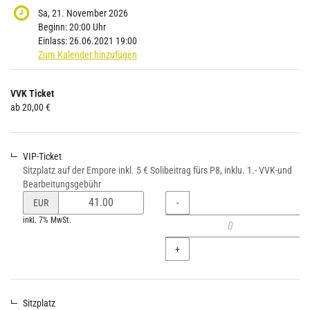
Sa, 21. November 2026
Beginn:
20:00
Uhr
Einlass:
26.06.2021 19:00
Zum Kalender hinzufügen
Produkte
VVK Ticket
Unkategorisierte
ab 20,00 €
Produkte
VIP-Ticket
Sitzplatz auf der Empore inkl. 5 € Solibeitrag fürs P8, inklu. 1.- VVK-und
Bearbeitungsgebühr
Preis
Menge
-
EUR
von
inkl. 7% MwSt.
VIP-
Ticket
+
verändern
Sitzplatz