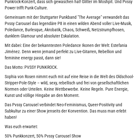
Punkrock-Konzert, dass sich gewaschen hat! Glitter im Moshpit. Und Pvssy
Power trifft Punk-Culture.
Gemeinsam mit der Stuttgarter Punkband "The Average" verwandelt das
Pvssy Carousel das legendäre P8 in einen wilden Abend voller Live-Musik,
Poledance, Burlesque, Akrobatik, Chaos, Schweiß, Netzstrumpfhosen,
dunklem Glamour und absoluter Eskalation.
Mit dabei: Eine der bekanntesten Poledance Ikonen der Welt: Estefania
Jiménez. Denn wenn jemand perfekt zu Live-Gitarren, Rebellion und
feminine energy passt, dann sie!
Das Motto: PVSSY PUNKROCK.
Sophia von Rosen nimmt euch mit auf eine Reise in die Welt des Oldschool-
Stripper-Pole-Style – wild, sexy, rebellisch und frei von gesellschaftlichen
Normen oder Urteilen. Keine Wettbewerbe. Keine Regeln. Pure Energie,
Kunst und völlige Hingabe an den Moment.
Das Pvssy Carousel verbindet Neo-Feminismus, Queer-Positivity und
Subkultur zu einer Show jenseits der Konvention. Das muss man erlebt
haben!
Was euch erwartet:
50% Punkkonzert, 50% Pvssy Carousel Show