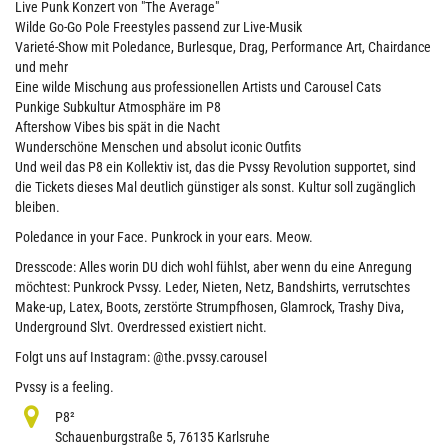
Live Punk Konzert von "The Average"
Wilde Go-Go Pole Freestyles passend zur Live-Musik
Varieté-Show mit Poledance, Burlesque, Drag, Performance Art, Chairdance
und mehr
Eine wilde Mischung aus professionellen Artists und Carousel Cats
Punkige Subkultur Atmosphäre im P8
Aftershow Vibes bis spät in die Nacht
Wunderschöne Menschen und absolut iconic Outfits
Und weil das P8 ein Kollektiv ist, das die Pvssy Revolution supportet, sind
die Tickets dieses Mal deutlich günstiger als sonst. Kultur soll zugänglich
bleiben.
Poledance in your Face. Punkrock in your ears. Meow.
Dresscode: Alles worin DU dich wohl fühlst, aber wenn du eine Anregung
möchtest: Punkrock Pvssy. Leder, Nieten, Netz, Bandshirts, verrutschtes
Make-up, Latex, Boots, zerstörte Strumpfhosen, Glamrock, Trashy Diva,
Underground Slvt. Overdressed existiert nicht.
Folgt uns auf Instagram: @the.pvssy.carousel
Pvssy is a feeling.
P8²
Schauenburgstraße 5, 76135 Karlsruhe