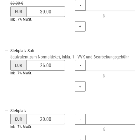
Ursprünglicher
30,00 €
Menge
-
Preis:
Preis
EUR
von
inkl. 7% MwSt.
Sitzplatz
+
verändern
Stehplatz Soli
äquivalent zum Normalticket, inklu. 1.- VVK-und Bearbeitungsgebühr
Preis
Menge
-
EUR
von
inkl. 7% MwSt.
Stehplatz
Soli
+
verändern
Stehplatz
Preis
Menge
-
EUR
von
inkl. 7% MwSt.
Stehplatz
verändern