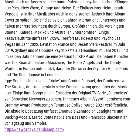
Musikalisch umfassen sie eine bunte Palette an psychedelischen Klängen
aus Rock, New Wave, Garage und Noise. Der Einfluss ihrer Heimatstadt
Venedig ist in ihrer Musik aber auch in der visuellen Ästhetik ihrer Album-
Cover zu spüren. Sie sind seit vielen Jahren international unterwegs und
haben mehrere Tourneen durch Europa, Großbritannien, die Vereinigten
Staaten, Kanada, Mexiko und Australien unternommen. Einige
Festivalauftritte umfassen SXSW, Treefort Music Fest und Psycho Las
Vegas im Jahr 2022, Levitation France und Desert Stars Festival im Jahr
2019, Sydney und Melbourne Psych Fests als Headliner im Jahr 2018 und
im selben Jahr nahmen sie eine Session für KEXP auf. Sie haben Künstler
wie The Brian Jonestown Massacre, The Black Angels und The Dandy
Warhols in Europa unterstützt, darunter Shows in der Olympia Hall in Paris
und The Roundhouse in London.
Iggy Pop beschrieb sie als "kinky" und Gordon Raphael, der Produzent von
The Strokes, drückte ebenfalls seine Wertschätzung gegenüber der Musik
aus. Einige ihrer Songs sind in Episoden der Original-TV-Serie „Shameless“
von Showtime Networks zu sehen. Ihr neues Album „Vyvyd“, gemischt vom
Grammy-Award-Produzenten Tommaso Colliva, wurde 2021 veröffentlicht.
Die aktuelle Besetzung umfasst Emanuele Zanardo an Leadgitarre und
Backing-Vocals, Marco Contestabile am Bass und Francesco Giacomin an
Schlagzeug und Sampler.
https://newcandys.bandcamp.com/