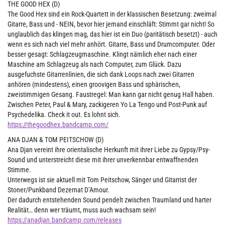
THE GOOD HEX (D)
The Good Hex sind ein Rock-Quartett in der klassischen Besetzung: zweimal
Gitarre, Bass und - NEIN, bevor hier jemand einschläft: Stimmt gar nicht! So
unglaublich das klingen mag, das hier ist ein Duo (paritätisch besetzt) - auch
wenn es sich nach viel mehr anhört. Gitarre, Bass und Drumcomputer. Oder
besser gesagt: Schlagzeugmaschine. Klingt nämlich eher nach einer
Maschine am Schlagzeug als nach Computer, zum Glück. Dazu
ausgefuchste Gitarrenlinien, die sich dank Loops nach zwei Gitarren
anhören (mindestens), einen groovigen Bass und sphärischen,
zweistimmigen Gesang. Faustregel: Man kann gar nicht genug Hall haben.
Zwischen Peter, Paul & Mary, zackigeren Yo La Tengo und Post-Punk auf
Psychedelika. Check it out. Es lohnt sich.
https://thegoodhex.bandcamp.com/
ANA DJAN & TOM PEITSCHOW (D)
Ana Djan vereint ihre orientalische Herkunft mit ihrer Liebe zu Gypsy/Psy-
Sound und unterstreicht diese mit ihrer unverkennbar entwaffnenden
Stimme.
Unterwegs ist sie aktuell mit Tom Peitschow, Sänger und Gitarrist der
Stoner/Punkband Dezernat D’Amour.
Der dadurch entstehenden Sound pendelt zwischen Traumland und harter
Realität… denn wer träumt, muss auch wachsam sein!
https://anadjan.bandcamp.com/releases