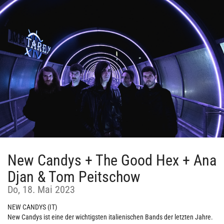
Zum
Haupt-
Inhalt
springen
New Candys + The Good Hex + Ana
Djan & Tom Peitschow
Do, 18. Mai 2023
NEW CANDYS (IT)
New Candys ist eine der wichtigsten italienischen Bands der letzten Jahre.