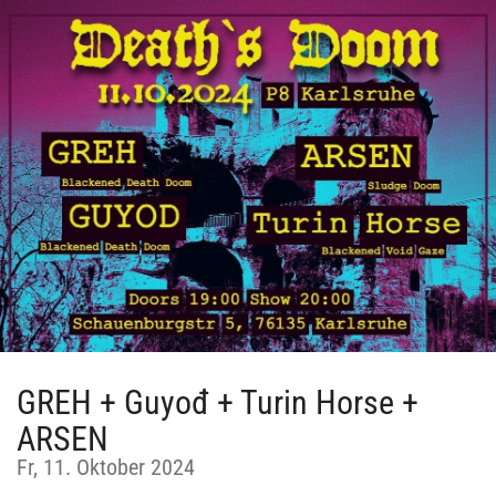
Zum
Haupt-
Inhalt
springen
GREH + Guyođ + Turin Horse +
ARSEN
Fr, 11. Oktober 2024