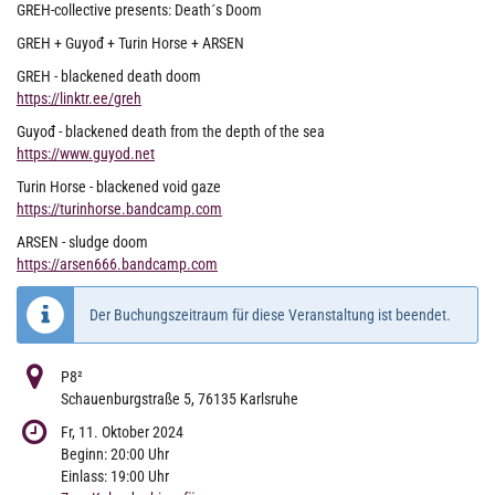
GREH-collective presents: Death´s Doom
GREH + Guyođ + Turin Horse + ARSEN
GREH - blackened death doom
https://linktr.ee/greh
Guyođ - blackened death from the depth of the sea
https://www.guyod.net
Turin Horse - blackened void gaze
https://turinhorse.bandcamp.com
ARSEN - sludge doom
https://arsen666.bandcamp.com
Der Buchungszeitraum für diese Veranstaltung ist beendet.
P8²
Schauenburgstraße 5, 76135 Karlsruhe
Fr, 11. Oktober 2024
Beginn:
20:00
Uhr
Einlass:
19:00
Uhr