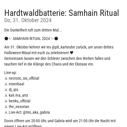
Hardtwaldbatterie: Samhain Ritual
Do, 31. Oktober 2024
Die Dunkelheit ruft zum dritten Mal...
🌑✨ SAMHAIN RITUAL 2024 ✨🌑
Am 31. Oktober kehren wir ins @p8_karlsruhe zurück, um unser drittes
Halloween-Ritual mit euch zu zelebrieren! 🖤
Gemeinsam lassen wir den Schleier zwischen den Welten fallen und
tauchen tief in die Klänge des Chaos und der Ekstase ein.
Line-up:
⚔️ necrotic_six_official
⚔️ eisenbaal
⚔️ dj_qts
⚔️ kali.ma_arts
⚔️ benku_official
⚔️ the_nexorian
⚔️ Live-Act: @tini_aka_gabria
Doors öffnen um 20:00 Uhr, und Gabria wird um 21:00 Uhr die Nacht mit
einem Live-Act eröffnen.