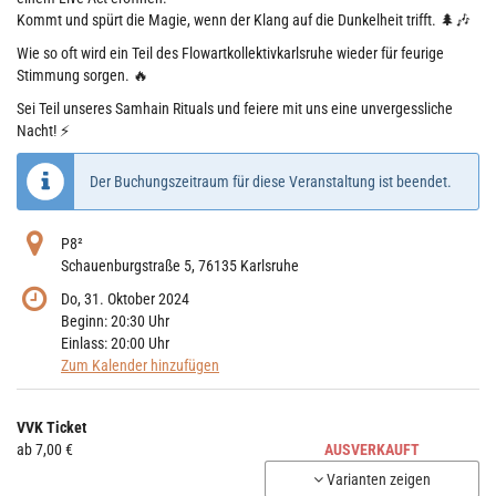
Kommt und spürt die Magie, wenn der Klang auf die Dunkelheit trifft. 🌲🎶
Wie so oft wird ein Teil des Flowartkollektivkarlsruhe wieder für feurige
Stimmung sorgen. 🔥
Sei Teil unseres Samhain Rituals und feiere mit uns eine unvergessliche
Nacht! ⚡
Der Buchungszeitraum für diese Veranstaltung ist beendet.
P8²
Schauenburgstraße 5, 76135 Karlsruhe
Do, 31. Oktober 2024
Beginn:
20:30
Uhr
Einlass:
20:00
Uhr
Zum Kalender hinzufügen
Produkte
VVK Ticket
Unkategorisierte
ab 7,00 €
AUSVERKAUFT
Produkte
Varianten zeigen