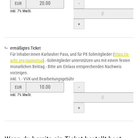
Preis
Menge
-
EUR
von
inkl. 7% MwSt.
Soli
Ticket
+
verändern
ermäßigtes Ticket
Für Inhaber:innen Karlsruher Pass, und für P8 Solimitglieder (
https://p-
acht.org/supportus
) .-Solimitglieder unterstützen uns mit einem festen
monatlichen Beitrag.- Bitte am Einlass entsprechenden Nachweis
vorzeigen.
inkl. 1.- VVK-und Bearbeitungsgebühr
Preis
Menge
-
EUR
von
inkl. 7% MwSt.
ermäßigtes
Ticket
+
verändern