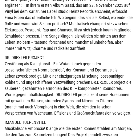
ergänzen: In ihrem ersten Album Gassi, das am 29. November 2025 auf
Vinyl bei dem Karlsruher Label Studio Heinz Records erscheint, erforscht
Enna Erben das öffentliche Ich: Wo beginnt das soziale Selbst, wo endet die
Rolle und wann wird Scham politisch? Musikalisch changiert sie zwischen
Elektropop, Postpunk, Rap und Chanson, lässt sich jedoch kaum in gängige
Schubladen pressen. Ihre Songs klingen, als würden sie mitten aus dem
Leben stolpern – tastend, forschend und manchmal unbeholfen, aber
immer mit Witz, Charme und radikaler Sanftheit.
DR. DREXLER PROJECT
Zerstörung als Klangkunst! Ein Wutausbruch gegen den
„gesellschaftlichen Normalbetrieb“, der Konsum und Egoismus als
Lebenszweck predigt. Mit einer einzigartigen Mischung, post-punkiger
Rohheit und ungeschliffener Verzweiflung brechen DR.DREXLER project die
sauberen, gezähmten Harmonien des KI – komponierten Soundbreis.
Worte gegen Inhaltslosigkeit. DR.DREXLER project zerrt seine Hörer:innen
mit gewaltigen Bässen, sirrenden Synths und klirrenden Gitarren
(manchmal auch Vibraphon) in eine Welt, die sich den falschen
Versprechen von Wachstum, Effizienz und Großmachtfantasien verweigert.
IMANUEL TULPENSTIEL
Musikalische Ambrosia! Klänge wie die ersten Sonnenstrahlen am Morgen,
die den Tau zum Schmelzen bringen! Das Projekt pendelt zwischen