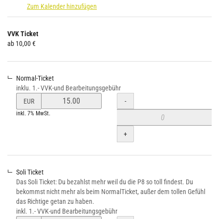
Zum Kalender hinzufügen
Produkte
VVK Ticket
Unkategorisierte
ab 10,00 €
Produkte
Normal-Ticket
inklu. 1.- VVK-und Bearbeitungsgebühr
Preis
Menge
-
EUR
von
inkl. 7% MwSt.
Normal-
Ticket
+
verändern
Soli Ticket
Das Soli Ticket: Du bezahlst mehr weil du die P8 so toll findest. Du
bekommst nicht mehr als beim NormalTicket, außer dem tollen Gefühl
das Richtige getan zu haben.
inkl. 1.- VVK-und Bearbeitungsgebühr