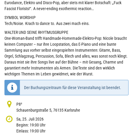
Eurodance, Elektro und Disco-Pop, aber stets mit klarer Botschaft: „Fuck
Fascist Florists!“. A never-ending exothermic reaction…
SYMBOL WORSHIP
Tech/Noise. Krach to dance to. Aus zwei mach eins.
WALTER UND SEINE RHYTMUSGRUPPE
One-Woman-Band trifft Handmade-Homemade-Elektro-Pop: Nicole braucht
keinen Computer – nur ihre Loopstation, das E-Piano und eine bunte
Sammlung aus vorher selbst eingespielten Instrumenten: Gitarre, Bass,
Orgel, Schlagzeug, Percussion, Sofa, Blech und alles, was sonst noch klingt.
Daraus mixt sie ihre Songs live auf der Bühne – mit Gesang, Charme und
garantiert mehr Instrumenten als Armen. DieTexte sind den wirklich
wichtigen Themen im Leben gewidmet, wie der Wurst.
Der Buchungszeitraum für diese Veranstaltung ist beendet.
P8²
Schauenburgstraße 5, 76135 Karlsruhe
Sa, 25. Juli 2026
Beginn:
19:00
Uhr
Einlass:
19:00
Uhr