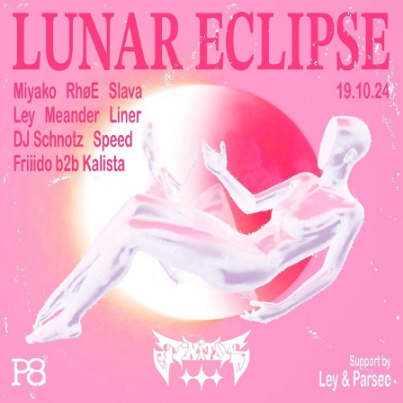
Zum
Haupt-
Inhalt
springen