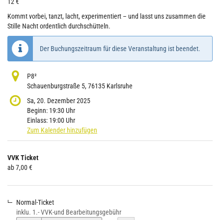
12 €
Kommt vorbei, tanzt, lacht, experimentiert – und lasst uns zusammen die
Stille Nacht ordentlich durchschütteln.
Der Buchungszeitraum für diese Veranstaltung ist beendet.
P8²
Schauenburgstraße 5, 76135 Karlsruhe
Sa, 20. Dezember 2025
Beginn:
19:30
Uhr
Einlass:
19:00
Uhr
Zum Kalender hinzufügen
Produkte
VVK Ticket
Unkategorisierte
ab 7,00 €
Produkte
Normal-Ticket
inklu. 1.- VVK-und Bearbeitungsgebühr