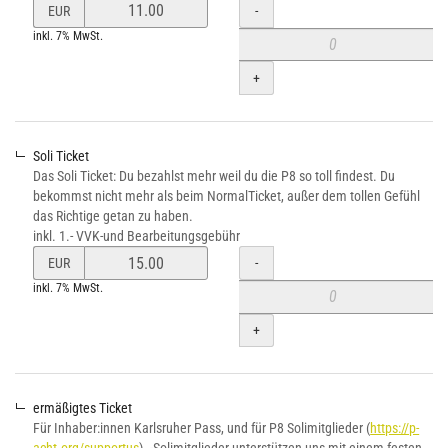
Preis
Menge
-
EUR
von
inkl. 7% MwSt.
Normal-
Ticket
+
verändern
Soli Ticket
Das Soli Ticket: Du bezahlst mehr weil du die P8 so toll findest. Du
bekommst nicht mehr als beim NormalTicket, außer dem tollen Gefühl
das Richtige getan zu haben.
inkl. 1.- VVK-und Bearbeitungsgebühr
Preis
Menge
-
EUR
von
inkl. 7% MwSt.
Soli
Ticket
+
verändern
ermäßigtes Ticket
Für Inhaber:innen Karlsruher Pass, und für P8 Solimitglieder (
https://p-