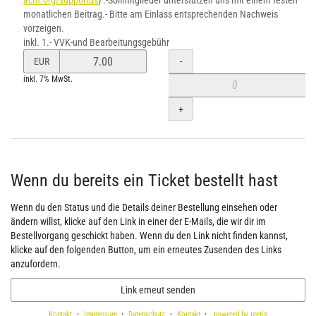
acht.org/supportus
) .-Solimitglieder unterstützen uns mit einem festen
monatlichen Beitrag.- Bitte am Einlass entsprechenden Nachweis
vorzeigen.
inkl. 1.- VVK-und Bearbeitungsgebühr
Preis
Menge
-
EUR
von
inkl. 7% MwSt.
ermäßigtes
Ticket
+
verändern
Wenn du bereits ein Ticket bestellt hast
Wenn du den Status und die Details deiner Bestellung einsehen oder
ändern willst, klicke auf den Link in einer der E-Mails, die wir dir im
Bestellvorgang geschickt haben. Wenn du den Link nicht finden kannst,
klicke auf den folgenden Button, um ein erneutes Zusenden des Links
anzufordern.
Link erneut senden
Kontakt
Impressum
Datenschutz
Kontakt
powered by pretix