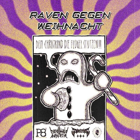
Zum
Haupt-
Inhalt
springen