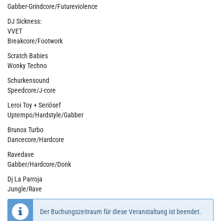
Gabber-Grindcore/Futureviolence
DJ Sickness:
VVET
Breakcore/Footwork
Scratch Babies
Wonky Techno
Schurkensound
Speedcore/J-core
Leroi Toy + Seriösef
Uptempo/Hardstyle/Gabber
Brunox Turbo
Dancecore/Hardcore
Ravedave
Gabber/Hardcore/Donk
Dj La Parroja
Jungle/Rave
Der Buchungszeitraum für diese Veranstaltung ist beendet.