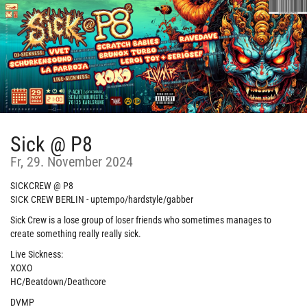
Zum
Haupt-
Inhalt
springen
Sick @ P8
Fr, 29. November 2024
SICKCREW @ P8
SICK CREW BERLIN - uptempo/hardstyle/gabber
Sick Crew is a lose group of loser friends who sometimes manages to
create something really really sick.
Live Sickness:
XOXO
HC/Beatdown/Deathcore
DVMP