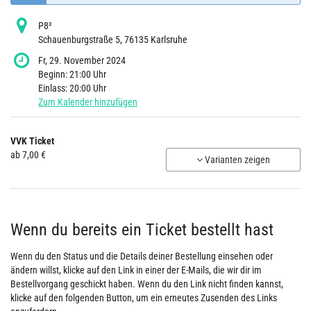
P8²
Schauenburgstraße 5, 76135 Karlsruhe
Fr, 29. November 2024
Beginn:
21:00
Uhr
Einlass:
20:00
Uhr
Zum Kalender hinzufügen
Produkte
VVK Ticket
Unkategorisierte
ab 7,00 €
Varianten zeigen
Produkte
Wenn du bereits ein Ticket bestellt hast
Wenn du den Status und die Details deiner Bestellung einsehen oder
ändern willst, klicke auf den Link in einer der E-Mails, die wir dir im
Bestellvorgang geschickt haben. Wenn du den Link nicht finden kannst,
klicke auf den folgenden Button, um ein erneutes Zusenden des Links