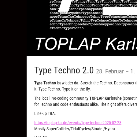
bis
Type Techno 2.0
28. Februar
–
1.
Type Techno
ist wieder da. Stretch the Techno. Deconstruct 
it. Type Techno. Type it on the fly.
The local live-coding community
TOPLAP Karlsruhe
(sometim
for Techno and code enthusiasts alike. The night offers divers
Line-up TBA.
https://toplap-ka.de/events/type-techno-2025-02-28
Mostly SuperCollider/TidalCycles/Strudel/Hydra