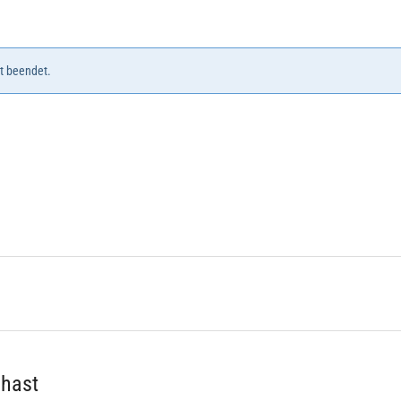
t beendet.
 hast