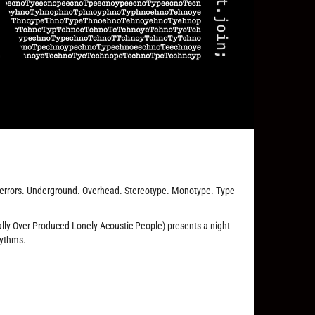
ype errors. Underground. Overhead. Stereotype. Monotype. Type
ly Over Produced Lonely Acoustic People) presents a night
hythms.