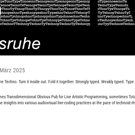
 März 2025
the Techno. Turn it inside out. Fold it together. Strongly typed. Weakly typed. T
es Transdimensional Obvious Pub for Live Artistic Programming, sometimes Total
e insights into various audiovisual live-coding practices at the pace of technoid r