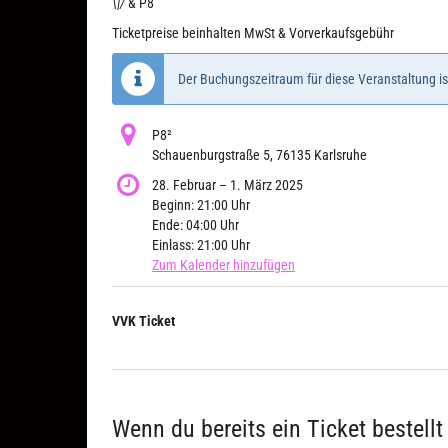
\|/
& P8
Ticketpreise beinhalten MwSt & Vorverkaufsgebühr
Der Buchungszeitraum für diese Veranstaltung is
P8²
Schauenburgstraße 5, 76135 Karlsruhe
bis
28. Februar
–
1. März 2025
Beginn:
21:00
Uhr
Ende:
04:00
Uhr
Einlass:
21:00
Uhr
Zum Kalender hinzufügen
Produkte
VVK Ticket
Unkategorisierte
Produkte
Wenn du bereits ein Ticket bestellt