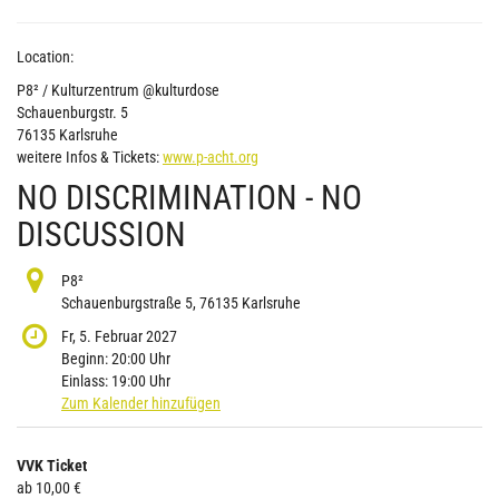
Location:
P8² / Kulturzentrum @kulturdose
Schauenburgstr. 5
76135 Karlsruhe
weitere Infos & Tickets:
www.p-acht.org
NO DISCRIMINATION - NO
DISCUSSION
P8²
Schauenburgstraße 5, 76135 Karlsruhe
Fr, 5. Februar 2027
Beginn:
20:00
Uhr
Einlass:
19:00
Uhr
Zum Kalender hinzufügen
Produkte
VVK Ticket
Unkategorisierte
ab 10,00 €