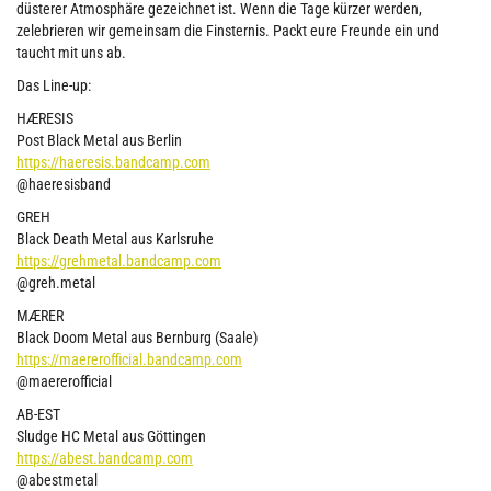
düsterer Atmosphäre gezeichnet ist. Wenn die Tage kürzer werden,
zelebrieren wir gemeinsam die Finsternis. Packt eure Freunde ein und
taucht mit uns ab.
Das Line-up:
HÆRESIS
Post Black Metal aus Berlin
https://haeresis.bandcamp.com
@haeresisband
GREH
Black Death Metal aus Karlsruhe
https://grehmetal.bandcamp.com
@greh.metal
MÆRER
Black Doom Metal aus Bernburg (Saale)
https://maererofficial.bandcamp.com
@maererofficial
AB-EST
Sludge HC Metal aus Göttingen
https://abest.bandcamp.com
@abestmetal