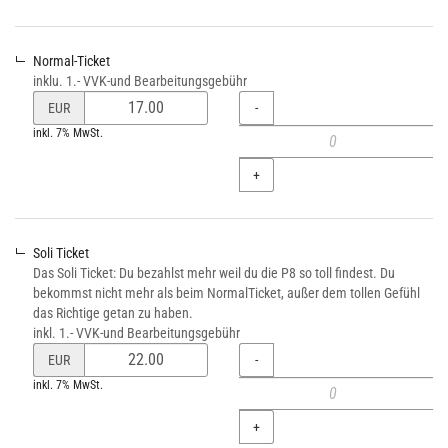
Produkte
Normal-Ticket
inklu. 1.- VVK-und Bearbeitungsgebühr
Preis
Menge
-
EUR
von
inkl. 7% MwSt.
Normal-
Ticket
+
verändern
Soli Ticket
Das Soli Ticket: Du bezahlst mehr weil du die P8 so toll findest. Du
bekommst nicht mehr als beim NormalTicket, außer dem tollen Gefühl
das Richtige getan zu haben.
inkl. 1.- VVK-und Bearbeitungsgebühr
Preis
Menge
-
EUR
von
inkl. 7% MwSt.
Soli
Ticket
+
verändern