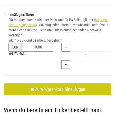
ermäßigtes Ticket
Für Inhaber:innen Karlsruher Pass, und für P8 Solimitglieder (
https://p-
acht.org/supportus
) .-Solimitglieder unterstützen uns mit einem festen
monatlichen Beitrag.- Bitte am Einlass entsprechenden Nachweis
vorzeigen.
inkl. 1.- VVK-und Bearbeitungsgebühr
Preis
Menge
-
EUR
von
inkl. 7% MwSt.
ermäßigtes
Ticket
+
verändern
Zum Warenkorb hinzufügen
Wenn du bereits ein Ticket bestellt hast