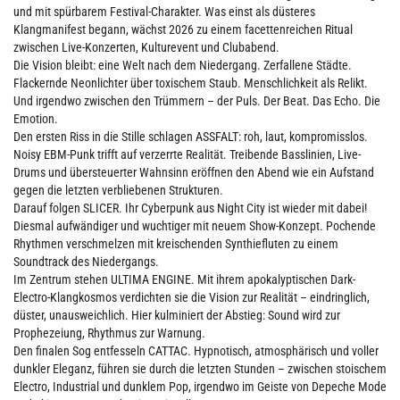
und mit spürbarem Festival-Charakter. Was einst als düsteres
Klangmanifest begann, wächst 2026 zu einem facettenreichen Ritual
zwischen Live-Konzerten, Kulturevent und Clubabend.
Die Vision bleibt: eine Welt nach dem Niedergang. Zerfallene Städte.
Flackernde Neonlichter über toxischem Staub. Menschlichkeit als Relikt.
Und irgendwo zwischen den Trümmern – der Puls. Der Beat. Das Echo. Die
Emotion.
Den ersten Riss in die Stille schlagen ASSFALT: roh, laut, kompromisslos.
Noisy EBM-Punk trifft auf verzerrte Realität. Treibende Basslinien, Live-
Drums und übersteuerter Wahnsinn eröffnen den Abend wie ein Aufstand
gegen die letzten verbliebenen Strukturen.
Darauf folgen SLICER. Ihr Cyberpunk aus Night City ist wieder mit dabei!
Diesmal aufwändiger und wuchtiger mit neuem Show-Konzept. Pochende
Rhythmen verschmelzen mit kreischenden Synthiefluten zu einem
Soundtrack des Niedergangs.
Im Zentrum stehen ULTIMA ENGINE. Mit ihrem apokalyptischen Dark-
Electro-Klangkosmos verdichten sie die Vision zur Realität – eindringlich,
düster, unausweichlich. Hier kulminiert der Abstieg: Sound wird zur
Prophezeiung, Rhythmus zur Warnung.
Den finalen Sog entfesseln CATTAC. Hypnotisch, atmosphärisch und voller
dunkler Eleganz, führen sie durch die letzten Stunden – zwischen stoischem
Electro, Industrial und dunklem Pop, irgendwo im Geiste von Depeche Mode