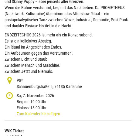
und Skinny Puppy – aber jenseits aller Grenzen.
Wenn die Bühne verstummt, beginnt das Nachbeben: DJ PROMETHEUS
(Nachtwerk, Kulturruine) übernimmt das Aftershow-Ritual – ein
postapokalyptischer Tanz zwischen Wave, Industrial, Romantic, Post-Punk
und dunkler Ekstase bis tief in die Nacht.
ENDZEITECHOS 2026 ist mehr als ein Konzertabend.
Es ist ein kollektiver Abstieg.
Ein Ritual im Angesicht des Endes.
Ein Aufbäumen gegen das Verstummen.
Zwischen Licht und Staub.
Zwischen Mensch und Maschine.
Zwischen Jetzt und Niemals.
P8²
Schauenburgstraße 5, 76135 Karlsruhe
Sa, 7. November 2026
Beginn:
19:00
Uhr
Einlass:
18:00
Uhr
Zum Kalender hinzufügen
Produkte
VVK Ticket