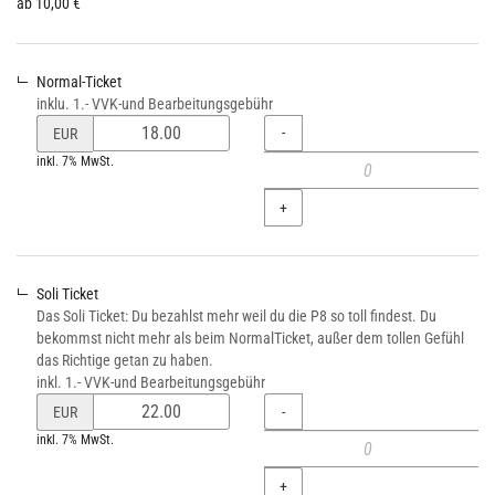
Unkategorisierte
ab 10,00 €
Produkte
Normal-Ticket
inklu. 1.- VVK-und Bearbeitungsgebühr
Preis
Menge
-
EUR
von
inkl. 7% MwSt.
Normal-
Ticket
+
verändern
Soli Ticket
Das Soli Ticket: Du bezahlst mehr weil du die P8 so toll findest. Du
bekommst nicht mehr als beim NormalTicket, außer dem tollen Gefühl
das Richtige getan zu haben.
inkl. 1.- VVK-und Bearbeitungsgebühr
Preis
Menge
-
EUR
von
inkl. 7% MwSt.
Soli
Ticket
+
verändern