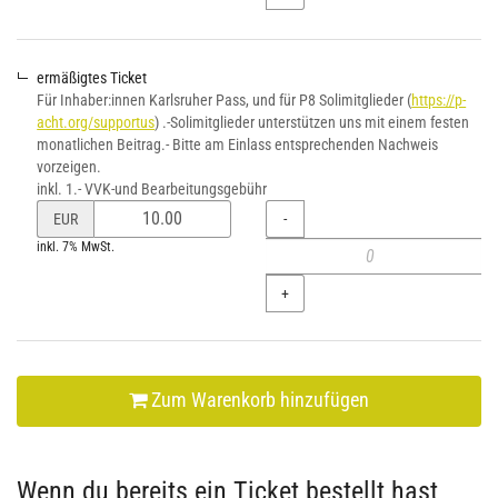
ermäßigtes Ticket
Für Inhaber:innen Karlsruher Pass, und für P8 Solimitglieder (
https://p-
acht.org/supportus
) .-Solimitglieder unterstützen uns mit einem festen
monatlichen Beitrag.- Bitte am Einlass entsprechenden Nachweis
vorzeigen.
inkl. 1.- VVK-und Bearbeitungsgebühr
Preis
Menge
-
EUR
von
inkl. 7% MwSt.
ermäßigtes
Ticket
+
verändern
Zum Warenkorb hinzufügen
Wenn du bereits ein Ticket bestellt hast