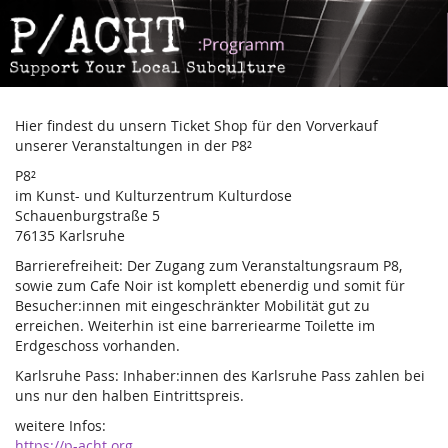
P-
Zum
Haupt-
Acht
Inhalt
springen
Hier findest du unsern Ticket Shop für den Vorverkauf
unserer Veranstaltungen in der P8²
P8²
im Kunst- und Kulturzentrum Kulturdose
Schauenburgstraße 5
76135 Karlsruhe
Barrierefreiheit: Der Zugang zum Veranstaltungsraum P8,
sowie zum Cafe Noir ist komplett ebenerdig und somit für
Besucher:innen mit eingeschränkter Mobilität gut zu
erreichen. Weiterhin ist eine barreriearme Toilette im
Erdgeschoss vorhanden.
Karlsruhe Pass: Inhaber:innen des Karlsruhe Pass zahlen bei
uns nur den halben Eintrittspreis.
weitere Infos:
https://p-acht.org